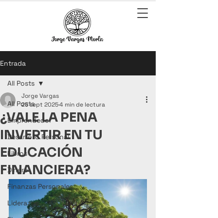
Entrada
All Posts
Jorge Vargas
All Posts
25 sept 2025
4 min de lectura
¿VALE LA PENA
Emprendedor
INVERTIR EN TU
Desarrollo Personal
EDUCACIÓN
Libros
FINANCIERA?
Dinero
Finanzas Personales
Liderazgo