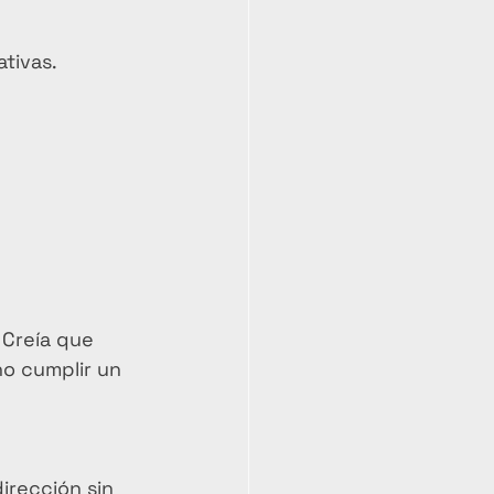
tivas.
Creía que 
no cumplir un 
irección sin 