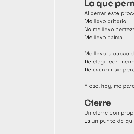
Lo que per
Al cerrar este proc
Me
 llevo criterio.
No
 me llevo certez
Me
 llevo calma.
Me llevo la capaci
De
 elegir con meno
De
 avanzar sin pe
Y eso, hoy, me par
Cierre 
Un cierre con propó
Es
 un punto de qui