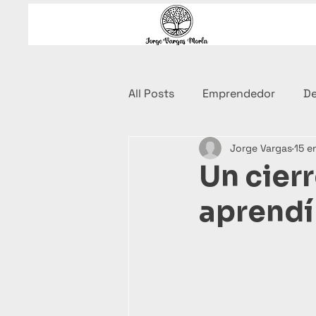
All Posts
Emprendedor
De
Jorge Vargas
15 e
Ebook
Coaching Financi
Un cierr
aprendí