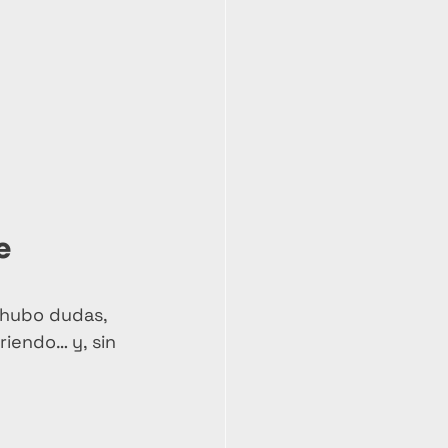
e 
 hubo dudas, 
iendo… y, sin 