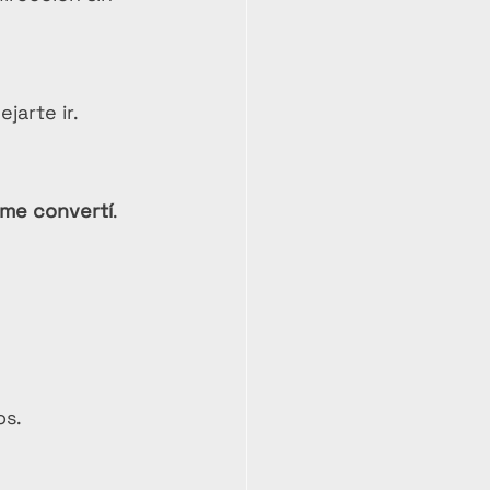
jarte ir.
 me convertí
.
os.