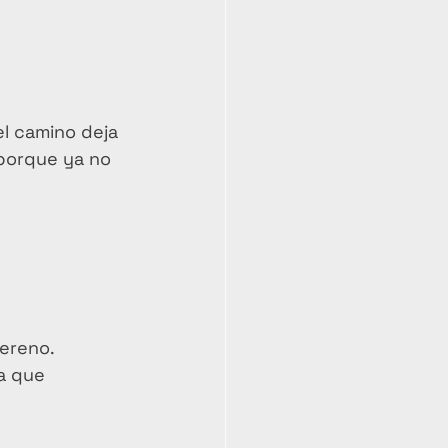
el camino deja 
 porque ya no 
sereno.
a que 