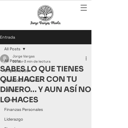
Entrada
All Posts
Jorge Vargas
All Posts
30 abr
3 min de lectura
SABES LO QUE TIENES
Emprendedor
QUE HACER CON TU
Desarrollo Personal
DINERO… Y AUN ASÍ NO
Libros
LO HACES
Dinero
Finanzas Personales
Liderazgo