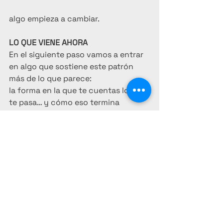
algo empieza a cambiar.
LO QUE VIENE AHORA
En el siguiente paso vamos a entrar 
en algo que sostiene este patrón 
más de lo que parece:
la forma en la que te cuentas lo que 
te pasa… y cómo eso termina 
definiendo tus decisiones.
Si este texto resonó contigo, me 
puedes escribir en los comentarios 
o enviarme un correo 
soporte@jvargasmorla.com
 y 
contarme en qué parte te viste 
reflejado o qué te gustaría empezar 
a mirar con más claridad.