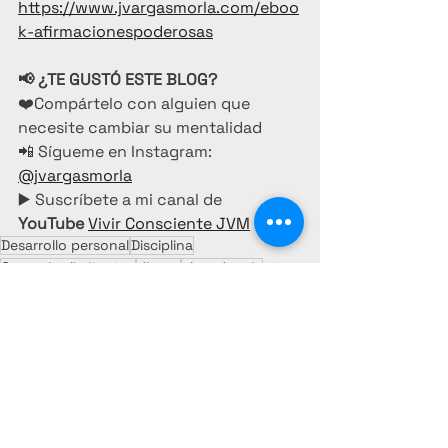
https://www.jvargasmorla.com/eboo
k-afirmacionespoderosas
📢 ¿TE GUSTÓ ESTE BLOG?
❤️Compártelo con alguien que 
necesite cambiar su mentalidad
📲 Sígueme en Instagram: 
@jvargasmorla
▶️ Suscríbete a mi canal de 
YouTube
Vivir Consciente JVM
Desarrollo personal
Disciplina
Creencias limitantes
dinero
abundancia
equilibrio
Napoleón Hill
Piense y hágase rico
Desarrollo Personal
Libros
Dinero