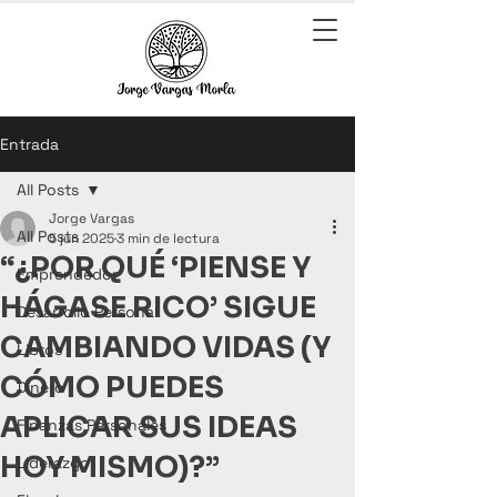
Entrada
All Posts
Jorge Vargas
All Posts
5 jun 2025
3 min de lectura
“¿POR QUÉ ‘PIENSE Y
Emprendedor
HÁGASE RICO’ SIGUE
Desarrollo Personal
CAMBIANDO VIDAS (Y
Libros
CÓMO PUEDES
Dinero
APLICAR SUS IDEAS
Finanzas Personales
HOY MISMO)?”
Liderazgo