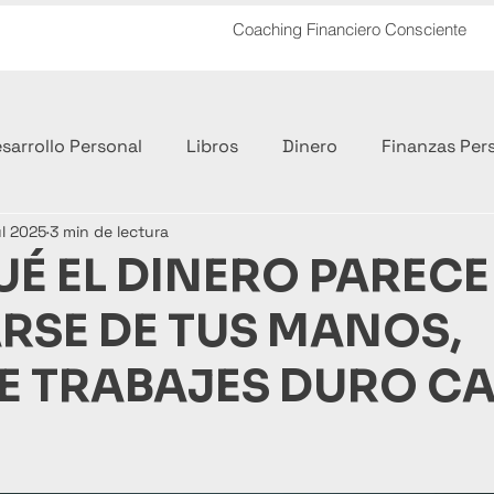
Coaching Financiero Consciente
sarrollo Personal
Libros
Dinero
Finanzas Per
ul 2025
3 min de lectura
ero
UÉ EL DINERO PARECE
RSE DE TUS MANOS,
 TRABAJES DURO C