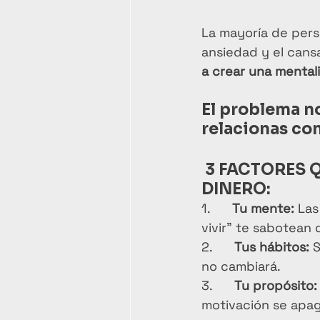
La mayoría de perso
ansiedad y el cansa
a crear una mentali
El problema 
no
relacionas con
 3 FACTORES 
DINERO:
1.      
Tu mente:
 Las
vivir” te sabotean
2.      
Tus hábitos:
 
no cambiará.
3.      
Tu propósito:
motivación se apag