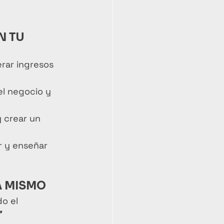
 TU 
erar ingresos 
el negocio y 
 crear un 
r y enseñar 
A MISMO
o el 
"