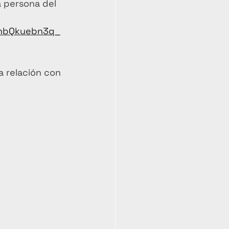
a persona del 
1nbQkuebn3q_
a relación con 