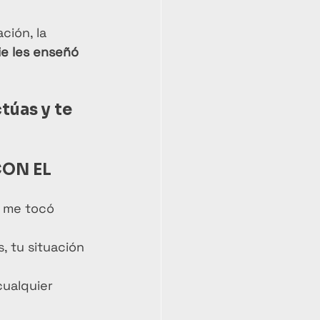
ción, la 
e les enseñó 
túas y te 
ON EL 
í me tocó 
, tu situación 
cualquier 