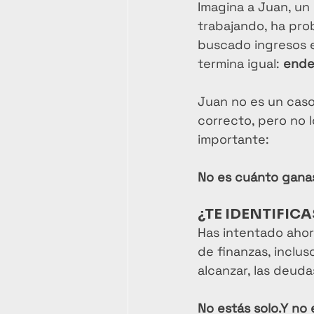
Imagina a Juan, un
trabajando, ha prob
buscado ingresos e
termina igual: 
ende
Juan no es un caso 
correcto, pero no l
importante:
No es cuánto ganas
¿TE IDENTIFIC
Has intentado ahorr
de finanzas, incluso
alcanzar, las deuda
No estás solo.Y no 