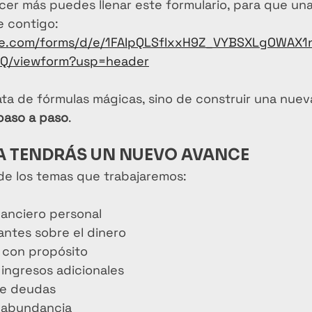
ocer más puedes llenar este formulario, para que un
 contigo: 
gle.com/forms/d/e/1FAIpQLSfIxxH9Z_VYBSXLgOWAX
Q/viewform?usp=header
ata de fórmulas mágicas, sino de construir una nuev
paso a paso
.
 TENDRÁS UN NUEVO AVANCE
de los temas que trabajaremos:
nanciero personal
antes sobre el dinero
 con propósito
ingresos adicionales
de deudas
 abundancia