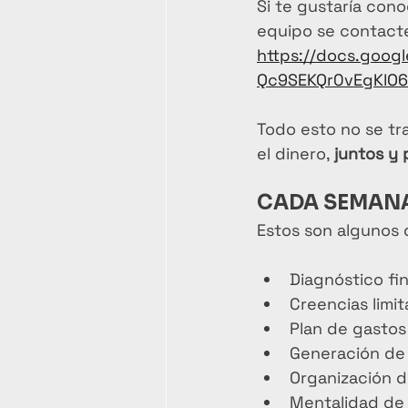
Si te gustaría con
equipo se contacte
https://docs.goo
Qc9SEKQr0vEgKlO6
Todo esto no se tr
el dinero, 
juntos y 
CADA SEMANA
Estos son algunos 
Diagnóstico fi
Creencias limit
Plan de gastos
Generación de 
Organización 
Mentalidad de