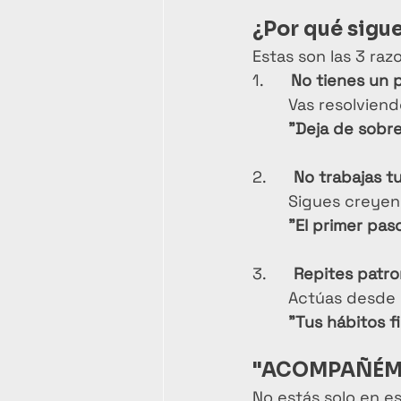
¿Por qué sigu
Estas son las 3 ra
1.      
No tienes un p
Vas resolviendo
"Deja de sobre
2.      
No trabajas t
Sigues creyend
"El primer paso
3.      
Repites patr
Actúas desde l
"Tus hábitos f
"ACOMPAÑÉM
No estás solo en e