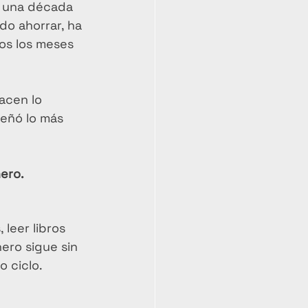
e una década 
do ahorrar, ha 
os los meses 
acen lo 
señó lo más 
ero.
leer libros 
nero sigue sin 
o ciclo.