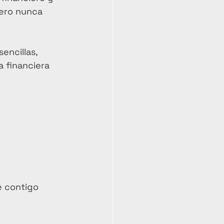
nero nunca 
encillas, 
 financiera 
é contigo 