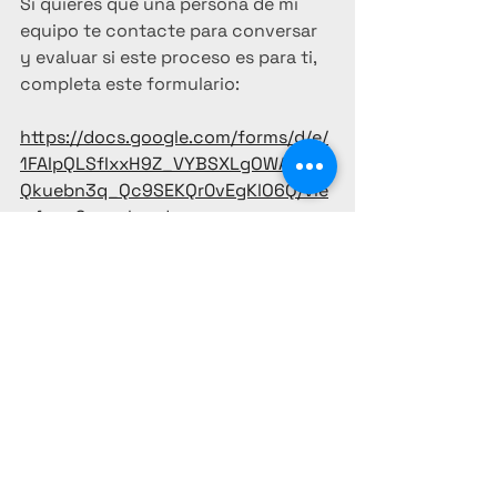
Si quieres que una persona de mi 
equipo te contacte para conversar 
y evaluar si este proceso es para ti, 
completa este formulario:
https://docs.google.com/forms/d/e/
1FAIpQLSfIxxH9Z_VYBSXLgOWAX1nb
Qkuebn3q_Qc9SEKQr0vEgKlO6Q/vie
wform?usp=header
¿Prefieres empezar por tu 
mentalidad?
He creado un recurso especial para 
que comiences a transformar tu 
relación con el dinero desde hoy: 
"Afirmaciones poderosas: 
transforma tu mente, crea tu 
realidad".