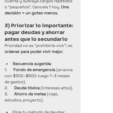
cuenta y subraya cargos repetidos 
o “pequeños”. Cancela 1 hoy. 
Una 
decisión = un goteo menos.
3) Priorizar lo importante: 
pagar deudas y ahorrar 
antes que lo secundario
Prioridad no es “prohibirte vivir”; es 
ordenar para poder vivir mejor
.
Secuencia sugerida
:
1.      
Fondo de emergencia
 (arranca 
con $300–$600; luego 1–3 meses 
de gastos).
2.      
Deuda tóxica
 (intereses altos).
3.      
Ahorro de metas
 (viaje, 
estudios, proyecto).
Elige tu método de deudas: