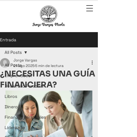
Entrada
All Posts
Jorge Vargas
All Posts
21 ago 2025
5 min de lectura
¿NECESITAS UNA GUÍA
Emprendedor
FINANCIERA?
Desarrollo Personal
Libros
Dinero
Finanzas Personales
Liderazgo