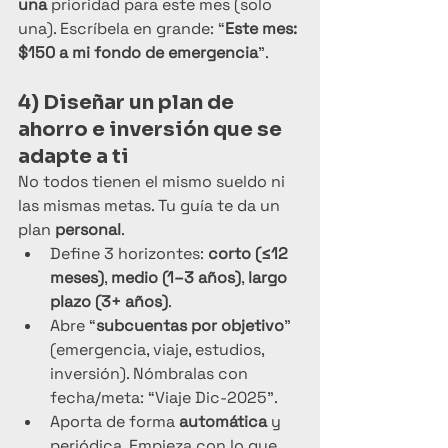
una
 prioridad para este mes (solo 
una). Escríbela en grande: “
Este mes: 
$150 a mi fondo de emergencia
”.
4) Diseñar un plan de 
ahorro e inversión que se 
adapte a ti
No todos tienen el mismo sueldo ni 
las mismas metas. Tu guía te da un 
plan 
personal
.
Define 3 horizontes: 
corto (≤12 
meses)
, 
medio (1–3 años)
, 
largo 
plazo (3+ años)
.
Abre “
subcuentas por objetivo
” 
(emergencia, viaje, estudios, 
inversión). Nómbralas con 
fecha/meta: “Viaje Dic-2025”.
Aporta de forma 
automática
 y 
periódica. Empieza con lo que 