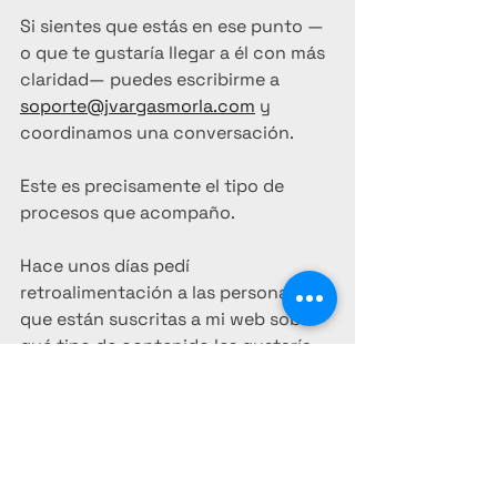
Si sientes que estás en ese punto —
o que te gustaría llegar a él con más 
claridad— puedes escribirme a 
soporte@jvargasmorla.com
 y 
coordinamos una conversación.
Este es precisamente el tipo de 
procesos que acompaño.
Hace unos días pedí 
retroalimentación a las personas 
que están suscritas a mi web sobre 
qué tipo de contenido les gustaría 
ver a partir de ahora. Una de las 
cosas que más se repitió fue la idea 
de empezar a profundizar estos 
temas también en video.