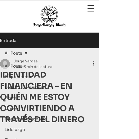
Entrada
All Posts
Jorge Vargas
All Posts
2 abr
3 min de lectura
IDENTIDAD
Emprendedor
FINANCIERA - EN
Desarrollo Personal
QUIÉN ME ESTOY
Libros
CONVIRTIENDO A
Dinero
TRAVÉS DEL DINERO
Finanzas Personales
Liderazgo