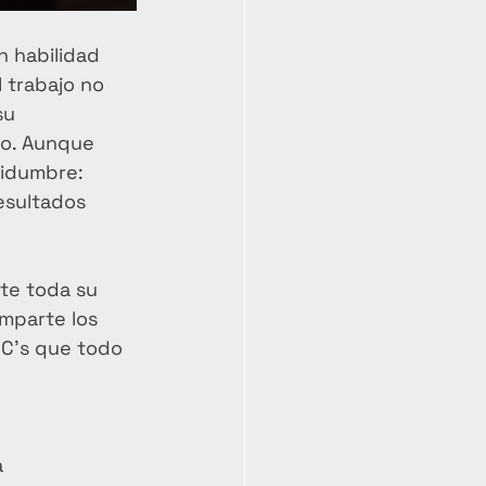
n habilidad 
 trabajo no 
su 
po. Aunque 
tidumbre: 
esultados 
te toda su 
omparte los 
 C’s que todo 
 