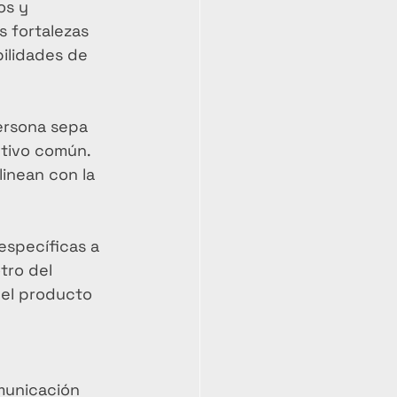
os y 
 fortalezas 
ilidades de 
ersona sepa 
tivo común. 
inean con la 
específicas a 
tro del 
 el producto 
municación 