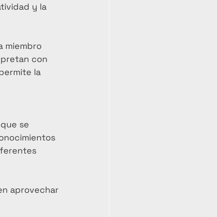
ividad y la 
a miembro 
erpretan con 
permite la 
 que se 
onocimientos 
iferentes 
 en aprovechar 