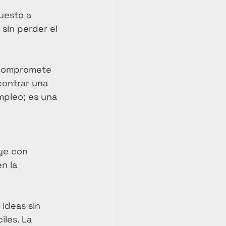
uesto a 
sin perder el 
 compromete 
contrar una 
mpleo; es una 
ye con 
n la 
ideas sin 
iles. La 