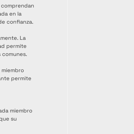
os comprendan 
da en la 
de confianza.
amente. La 
ad permite 
os comunes.
a miembro 
ante permite 
Cada miembro 
que su 