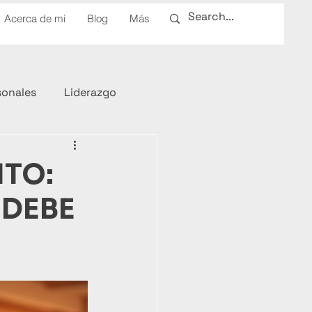
Acerca de mi
Blog
Más
sonales
Liderazgo
NTO:
 DEBE