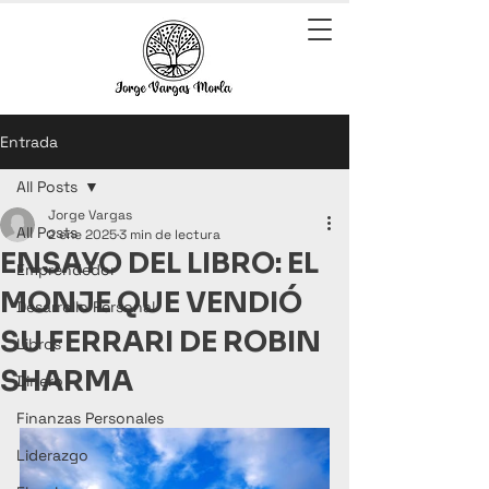
Entrada
All Posts
Jorge Vargas
All Posts
2 ene 2025
3 min de lectura
ENSAYO DEL LIBRO: EL
Emprendedor
MONJE QUE VENDIÓ
Desarrollo Personal
SU FERRARI DE ROBIN
Libros
SHARMA
Dinero
Finanzas Personales
Liderazgo