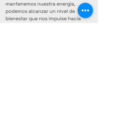
mantenemos nuestra energía, 
podemos alcanzar un nivel de 
bienestar que nos impulse hacia 
nuestros objetivos y nos permita 
disfrutar plenamente de cada día. 
Recuerda, el equilibrio en estos 
cuatro aspectos es la clave para una 
vida más rica y significativa.
Desarrollo personal
hábitos
dinero
tiempo
equilibrio
alimentación
Ver todo
Entradas recientes