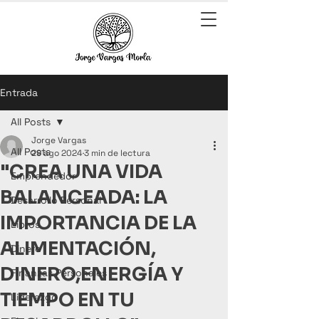
Entrada
All Posts
Jorge Vargas
All Posts
29 ago 2024
3 min de lectura
"CREA UNA VIDA
Emprendedor
BALANCEADA: LA
Desarrollo Personal
IMPORTANCIA DE LA
Libros
ALIMENTACIÓN,
Dinero
DINERO,ENERGÍA Y
Finanzas Personales
TIEMPO EN TU
Liderazgo